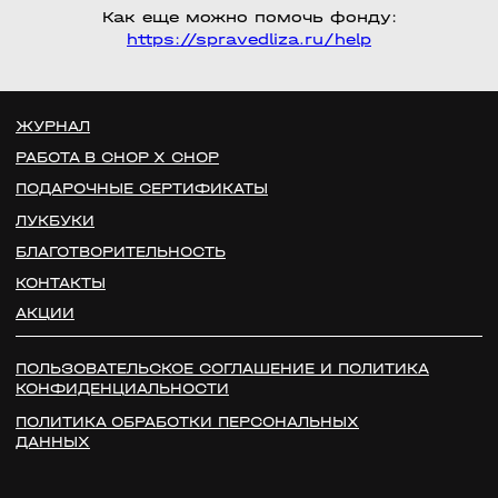
Как еще можно помочь фонду:
ОНЛАЙН – ЗАПИСЬ
https://spravedliza.ru/help