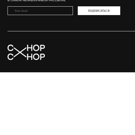
РОССИЯ
СЕРБИЯ
КИП
МОСКВА
НОВОСИБИРСК
САНКТ-ПЕТЕРБУРГ
ЛИПЕЦК
БАРНАУЛ
РЯЗАНЬ
ВЛАДИВОСТОК
САРАТОВ
ВОЛГОГРАД
ТВЕРЬ
ГРОЗНЫЙ
СУРГУТ
ЗВЕНИГОРОД
ТУЛА
КУРСК
ТЮМЕНЬ
ЮЖНО-САХАЛИНСК